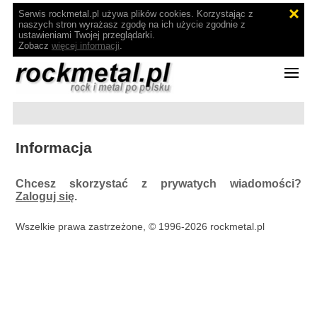
Serwis rockmetal.pl używa plików cookies. Korzystając z
naszych stron wyrażasz zgodę na ich użycie zgodnie z
ustawieniami Twojej przeglądarki.
Zobacz
więcej informacji
.
Informacja
Chcesz skorzystać z prywatych wiadomości?
Zaloguj się
.
Wszelkie prawa zastrzeżone, © 1996-2026 rockmetal.pl