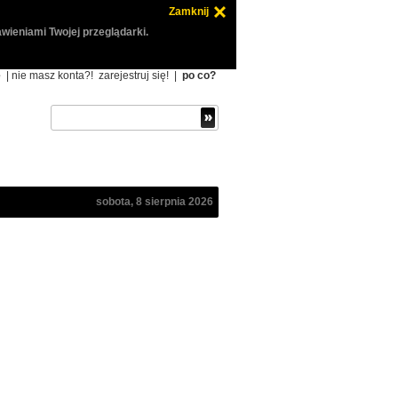
Zamknij
wieniami Twojej przeglądarki.
ę
| nie masz konta?!
zarejestruj się!
|
po co?
sobota, 8 sierpnia 2026