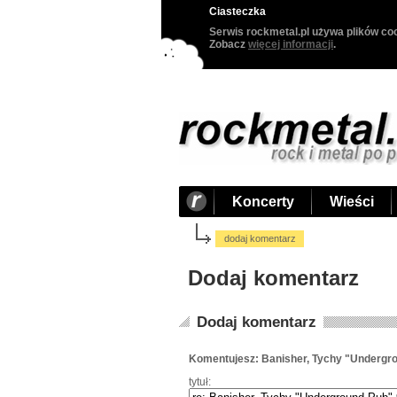
Ciasteczka
Serwis rockmetal.pl używa plików coo
Zobacz
więcej informacji
.
Koncerty
Wieści
dodaj komentarz
Dodaj komentarz
Dodaj komentarz
Komentujesz: Banisher, Tychy "Undergro
tytuł: