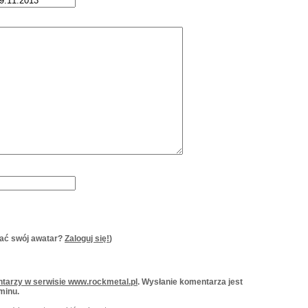
ać swój awatar?
Zaloguj się!
)
tarzy w serwisie www.rockmetal.pl
. Wysłanie komentarza jest
minu.