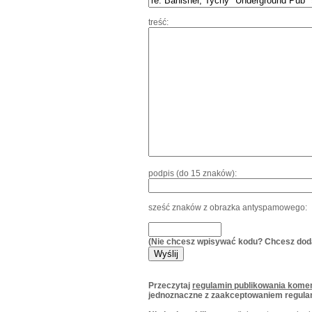
treść:
podpis (do 15 znaków):
sześć znaków z obrazka antyspamowego:
(Nie chcesz wpisywać kodu? Chcesz dod
Przeczytaj
regulamin publikowania komen
jednoznaczne z zaakceptowaniem regula