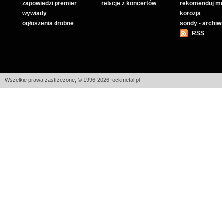
zapowiedzi premier
relacje z koncertów
rekomenduj m
wywiady
korozja
ogłoszenia drobne
sondy - archi
RSS
Wszelkie prawa zastrzeżone, © 1996-2026 rockmetal.pl