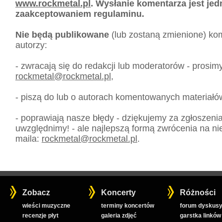
www.rockmetal.pl
. Wysłanie komentarza jest je
zaakceptowaniem regulaminu.
Nie będą publikowane
(lub zostaną zmienione) kom
autorzy:
- zwracają się do redakcji lub moderatorów - prosim
rockmetal
@
rockmetal.pl
,
- piszą do lub o autorach komentowanych materiałó
- poprawiają nasze błędy - dziękujemy za zgłoszeni
uwzględnimy! - ale najlepszą formą zwrócenia na nie
maila:
rockmetal
@
rockmetal.pl
.
Zobacz
Koncerty
Różności
wieści muzyczne
terminy koncertów
forum dyskusy
recenzje płyt
galeria zdjęć
garstka linków