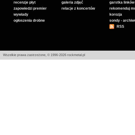
recenzje płyt
galeria zdjęć
garstka linków
zapowiedzi premier
relacje z koncertów
rekomenduj m
wywiady
korozja
ogłoszenia drobne
sondy - archi
RSS
Wszelkie prawa zastrzeżone, © 1996-2026 rockmetal.pl