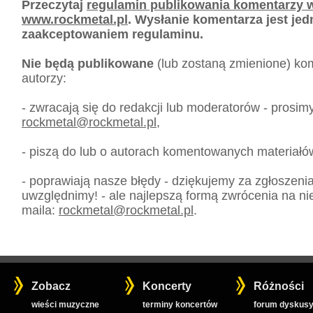
Przeczytaj
regulamin publikowania komentarzy w
www.rockmetal.pl
. Wysłanie komentarza jest je
zaakceptowaniem regulaminu.
Nie będą publikowane
(lub zostaną zmienione) kom
autorzy:
- zwracają się do redakcji lub moderatorów - prosim
rockmetal
@
rockmetal.pl
,
- piszą do lub o autorach komentowanych materiałó
- poprawiają nasze błędy - dziękujemy za zgłoszeni
uwzględnimy! - ale najlepszą formą zwrócenia na nie
maila:
rockmetal
@
rockmetal.pl
.
Zobacz
Koncerty
Różności
wieści muzyczne
terminy koncertów
forum dyskusy