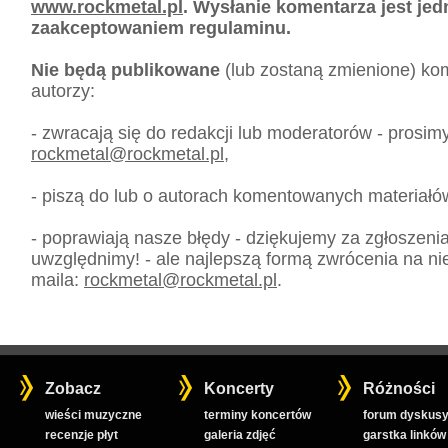
www.rockmetal.pl
. Wysłanie komentarza jest je
zaakceptowaniem regulaminu.
Nie będą publikowane
(lub zostaną zmienione) kom
autorzy:
- zwracają się do redakcji lub moderatorów - prosim
rockmetal
@
rockmetal.pl
,
- piszą do lub o autorach komentowanych materiałó
- poprawiają nasze błędy - dziękujemy za zgłoszeni
uwzględnimy! - ale najlepszą formą zwrócenia na nie
maila:
rockmetal
@
rockmetal.pl
.
Zobacz
Koncerty
Różności
wieści muzyczne
terminy koncertów
forum dyskusy
recenzje płyt
galeria zdjęć
garstka linków