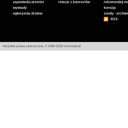
zapowiedzi premier
relacje z koncertów
rekomenduj m
wywiady
korozja
ogłoszenia drobne
sondy - archi
RSS
Wszelkie prawa zastrzeżone, © 1996-2026 rockmetal.pl