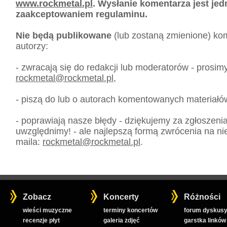
www.rockmetal.pl
. Wysłanie komentarza jest je
zaakceptowaniem regulaminu.
Nie będą publikowane
(lub zostaną zmienione) kom
autorzy:
- zwracają się do redakcji lub moderatorów - prosim
rockmetal
@
rockmetal.pl
,
- piszą do lub o autorach komentowanych materiałó
- poprawiają nasze błędy - dziękujemy za zgłoszeni
uwzględnimy! - ale najlepszą formą zwrócenia na nie
maila:
rockmetal
@
rockmetal.pl
.
Zobacz
Koncerty
Różności
wieści muzyczne
terminy koncertów
forum dyskusy
recenzje płyt
galeria zdjęć
garstka linków