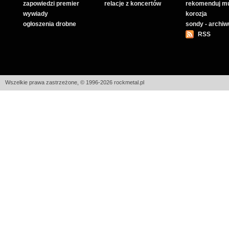
zapowiedzi premier
relacje z koncertów
rekomenduj m
wywiady
korozja
ogłoszenia drobne
sondy - archi
RSS
Wszelkie prawa zastrzeżone, © 1996-2026 rockmetal.pl