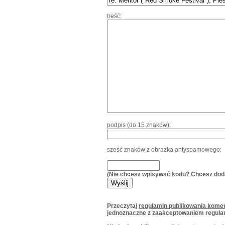
treść:
podpis (do 15 znaków):
sześć znaków z obrazka antyspamowego:
(Nie chcesz wpisywać kodu? Chcesz dod
Przeczytaj
regulamin publikowania komen
jednoznaczne z zaakceptowaniem regula