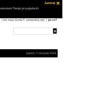
Zamknij
wieniami Twojej przeglądarki.
ę
| nie masz konta?!
zarejestruj się!
|
po co?
piątek, 7 sierpnia 2026