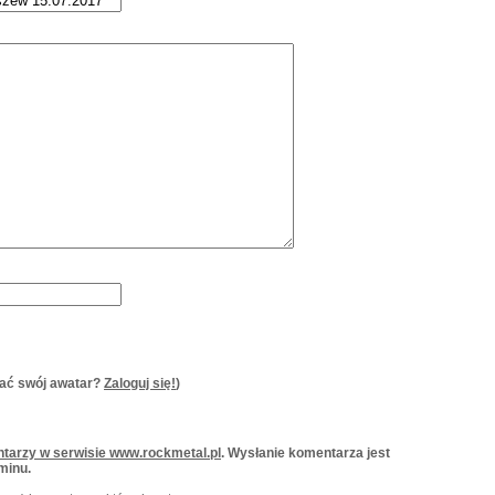
ać swój awatar?
Zaloguj się!
)
tarzy w serwisie www.rockmetal.pl
. Wysłanie komentarza jest
minu.