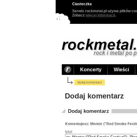
Ciasteczka
Serwis rockmetal.pl używa plików coo
Zobacz
więcej informacji
.
Koncerty
Wieści
dodaj komentarz
Dodaj komentarz
Dodaj komentarz
Komentujesz: Mentor ("Red Smoke Festiv
tytuł: