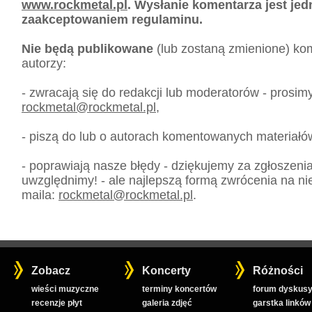
www.rockmetal.pl
. Wysłanie komentarza jest je
zaakceptowaniem regulaminu.
Nie będą publikowane
(lub zostaną zmienione) kom
autorzy:
- zwracają się do redakcji lub moderatorów - prosim
rockmetal
@
rockmetal.pl
,
- piszą do lub o autorach komentowanych materiałó
- poprawiają nasze błędy - dziękujemy za zgłoszeni
uwzględnimy! - ale najlepszą formą zwrócenia na nie
maila:
rockmetal
@
rockmetal.pl
.
Zobacz
Koncerty
Różności
wieści muzyczne
terminy koncertów
forum dyskusy
recenzje płyt
galeria zdjęć
garstka linków