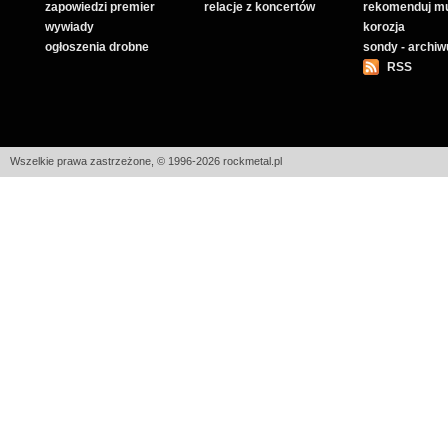
zapowiedzi premier
relacje z koncertów
rekomenduj m
wywiady
korozja
ogłoszenia drobne
sondy - archi
RSS
Wszelkie prawa zastrzeżone, © 1996-2026 rockmetal.pl