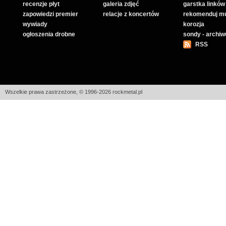
recenzje płyt
galeria zdjęć
garstka linków
zapowiedzi premier
relacje z koncertów
rekomenduj m
wywiady
korozja
ogłoszenia drobne
sondy - archi
RSS
Wszelkie prawa zastrzeżone, © 1996-2026 rockmetal.pl