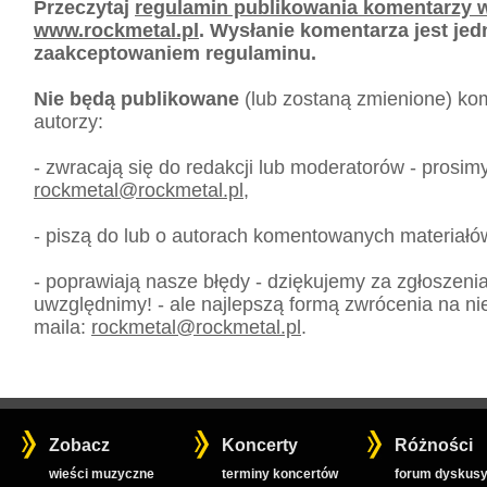
Przeczytaj
regulamin publikowania komentarzy w
www.rockmetal.pl
. Wysłanie komentarza jest je
zaakceptowaniem regulaminu.
Nie będą publikowane
(lub zostaną zmienione) kom
autorzy:
- zwracają się do redakcji lub moderatorów - prosim
rockmetal
@
rockmetal.pl
,
- piszą do lub o autorach komentowanych materiałó
- poprawiają nasze błędy - dziękujemy za zgłoszeni
uwzględnimy! - ale najlepszą formą zwrócenia na nie
maila:
rockmetal
@
rockmetal.pl
.
Zobacz
Koncerty
Różności
wieści muzyczne
terminy koncertów
forum dyskusy