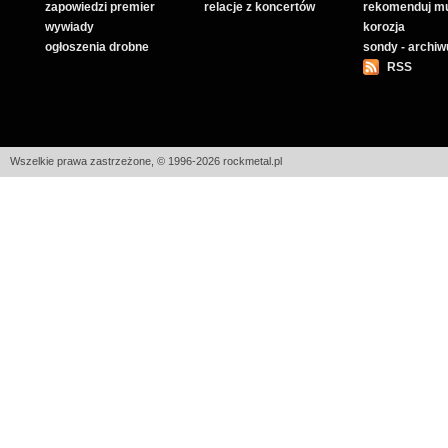
zapowiedzi premier
relacje z koncertów
rekomenduj m
wywiady
korozja
ogłoszenia drobne
sondy - archi
RSS
Wszelkie prawa zastrzeżone, © 1996-2026 rockmetal.pl