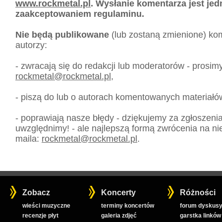
www.rockmetal.pl
. Wysłanie komentarza jest je
zaakceptowaniem regulaminu.
Nie będą publikowane
(lub zostaną zmienione) kom
autorzy:
- zwracają się do redakcji lub moderatorów - prosim
rockmetal
@
rockmetal.pl
,
- piszą do lub o autorach komentowanych materiałó
- poprawiają nasze błędy - dziękujemy za zgłoszeni
uwzględnimy! - ale najlepszą formą zwrócenia na nie
maila:
rockmetal
@
rockmetal.pl
.
Zobacz
Koncerty
Różności
wieści muzyczne
terminy koncertów
forum dyskusy
recenzje płyt
galeria zdjęć
garstka linków