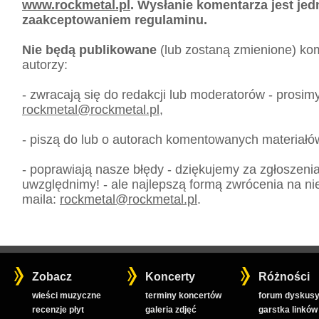
www.rockmetal.pl
. Wysłanie komentarza jest je
zaakceptowaniem regulaminu.
Nie będą publikowane
(lub zostaną zmienione) kom
autorzy:
- zwracają się do redakcji lub moderatorów - prosim
rockmetal
@
rockmetal.pl
,
- piszą do lub o autorach komentowanych materiałó
- poprawiają nasze błędy - dziękujemy za zgłoszeni
uwzględnimy! - ale najlepszą formą zwrócenia na nie
maila:
rockmetal
@
rockmetal.pl
.
Zobacz
Koncerty
Różności
wieści muzyczne
terminy koncertów
forum dyskusy
recenzje płyt
galeria zdjęć
garstka linków