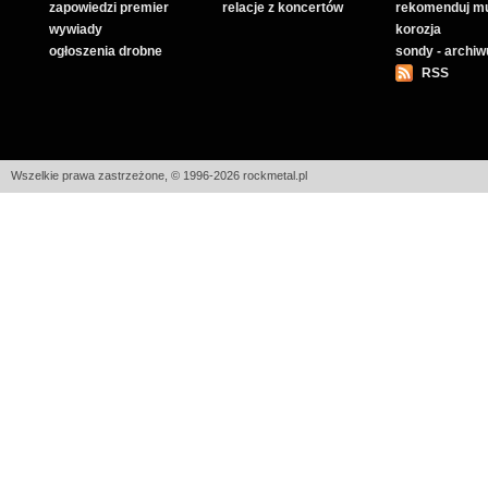
zapowiedzi premier
relacje z koncertów
rekomenduj m
wywiady
korozja
ogłoszenia drobne
sondy - archi
RSS
Wszelkie prawa zastrzeżone, © 1996-2026 rockmetal.pl