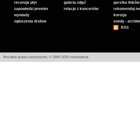
recenzje płyt
galeria zdjęć
garstka linków
zapowiedzi premier
relacje z koncertów
rekomenduj m
wywiady
korozja
ogłoszenia drobne
sondy - archi
RSS
Wszelkie prawa zastrzeżone, © 1996-2026 rockmetal.pl