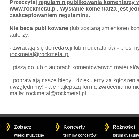
Przeczytaj
regulamin publikowania komentarzy w
www.rockmetal.pl
. Wysłanie komentarza jest je
zaakceptowaniem regulaminu.
Nie będą publikowane
(lub zostaną zmienione) kom
autorzy:
- zwracają się do redakcji lub moderatorów - prosim
rockmetal
@
rockmetal.pl
,
- piszą do lub o autorach komentowanych materiałó
- poprawiają nasze błędy - dziękujemy za zgłoszeni
uwzględnimy! - ale najlepszą formą zwrócenia na nie
maila:
rockmetal
@
rockmetal.pl
.
Zobacz
Koncerty
Różności
wieści muzyczne
terminy koncertów
forum dyskusy