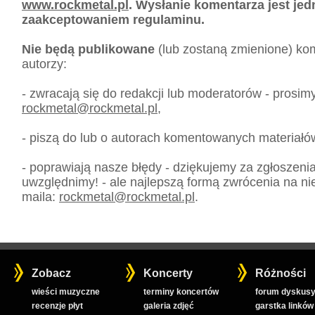
www.rockmetal.pl
. Wysłanie komentarza jest je
zaakceptowaniem regulaminu.
Nie będą publikowane
(lub zostaną zmienione) kom
autorzy:
- zwracają się do redakcji lub moderatorów - prosim
rockmetal
@
rockmetal.pl
,
- piszą do lub o autorach komentowanych materiałó
- poprawiają nasze błędy - dziękujemy za zgłoszeni
uwzględnimy! - ale najlepszą formą zwrócenia na nie
maila:
rockmetal
@
rockmetal.pl
.
Zobacz
Koncerty
Różności
wieści muzyczne
terminy koncertów
forum dyskusy
recenzje płyt
galeria zdjęć
garstka linków