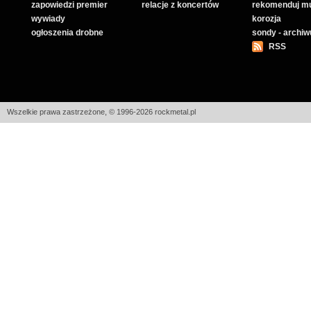
zapowiedzi premier
relacje z koncertów
rekomenduj m
wywiady
korozja
ogłoszenia drobne
sondy - archi
RSS
Wszelkie prawa zastrzeżone, © 1996-2026 rockmetal.pl