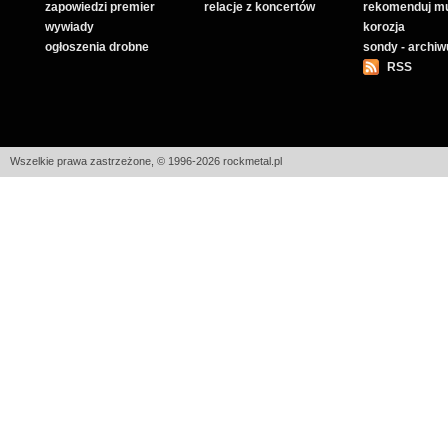
zapowiedzi premier
relacje z koncertów
rekomenduj m
wywiady
korozja
ogłoszenia drobne
sondy - archi
RSS
Wszelkie prawa zastrzeżone, © 1996-2026 rockmetal.pl