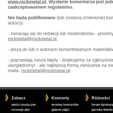
www.rockmetal.pl
. Wysłanie komentarza jest je
zaakceptowaniem regulaminu.
Nie będą publikowane
(lub zostaną zmienione) kom
autorzy:
- zwracają się do redakcji lub moderatorów - prosim
rockmetal
@
rockmetal.pl
,
- piszą do lub o autorach komentowanych materiałó
- poprawiają nasze błędy - dziękujemy za zgłoszeni
uwzględnimy! - ale najlepszą formą zwrócenia na nie
maila:
rockmetal
@
rockmetal.pl
.
Zobacz
Koncerty
Różności
wieści muzyczne
terminy koncertów
forum dyskusy
recenzje płyt
galeria zdjęć
garstka linków