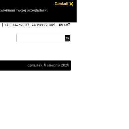
Zamknij
wieniami Twojej przeglądarki.
ę
| nie masz konta?!
zarejestruj się!
|
po co?
czwartek, 6 sierpnia 2026