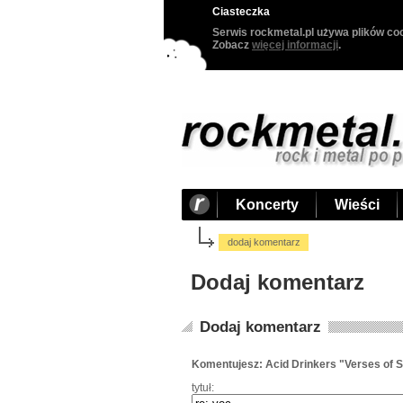
Ciasteczka
Serwis rockmetal.pl używa plików coo
Zobacz
więcej informacji
.
Koncerty
Wieści
dodaj komentarz
Dodaj komentarz
Dodaj komentarz
Komentujesz: Acid Drinkers "Verses of S
tytuł: