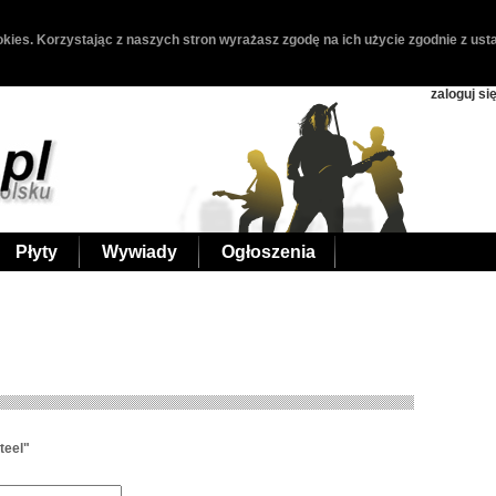
kies. Korzystając z naszych stron wyrażasz zgodę na ich użycie zgodnie z usta
zaloguj si
Płyty
Wywiady
Ogłoszenia
teel"