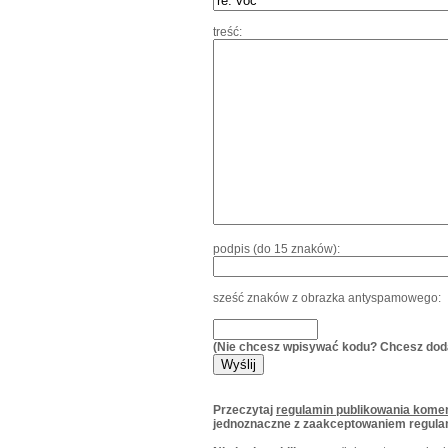
treść:
podpis (do 15 znaków):
sześć znaków z obrazka antyspamowego:
(Nie chcesz wpisywać kodu? Chcesz dod
Przeczytaj
regulamin publikowania komen
jednoznaczne z zaakceptowaniem regula