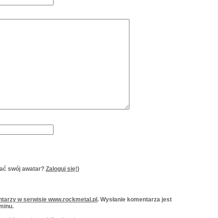
ać swój awatar?
Zaloguj się!
)
tarzy w serwisie www.rockmetal.pl
. Wysłanie komentarza jest
minu.