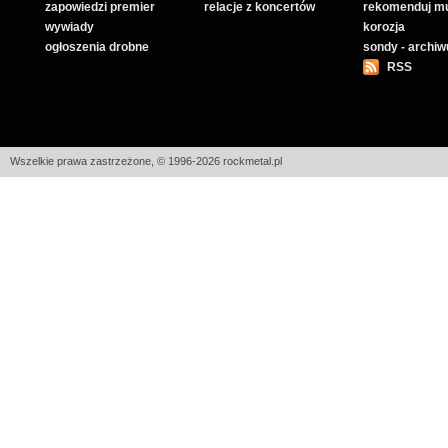
zapowiedzi premier
relacje z koncertów
rekomenduj m
wywiady
korozja
ogłoszenia drobne
sondy - archi
RSS
Wszelkie prawa zastrzeżone, © 1996-2026 rockmetal.pl