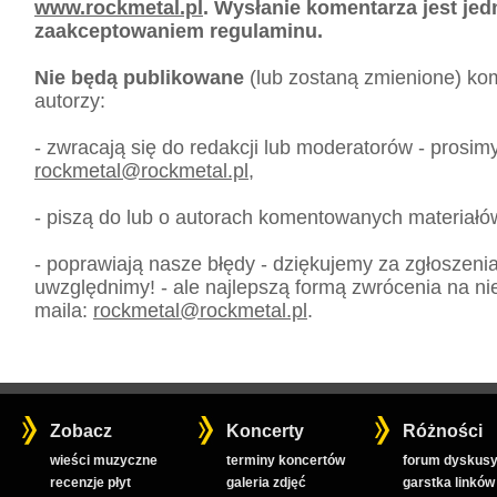
www.rockmetal.pl
. Wysłanie komentarza jest je
zaakceptowaniem regulaminu.
Nie będą publikowane
(lub zostaną zmienione) kom
autorzy:
- zwracają się do redakcji lub moderatorów - prosim
rockmetal
@
rockmetal.pl
,
- piszą do lub o autorach komentowanych materiałó
- poprawiają nasze błędy - dziękujemy za zgłoszeni
uwzględnimy! - ale najlepszą formą zwrócenia na nie
maila:
rockmetal
@
rockmetal.pl
.
Zobacz
Koncerty
Różności
wieści muzyczne
terminy koncertów
forum dyskusy
recenzje płyt
galeria zdjęć
garstka linków