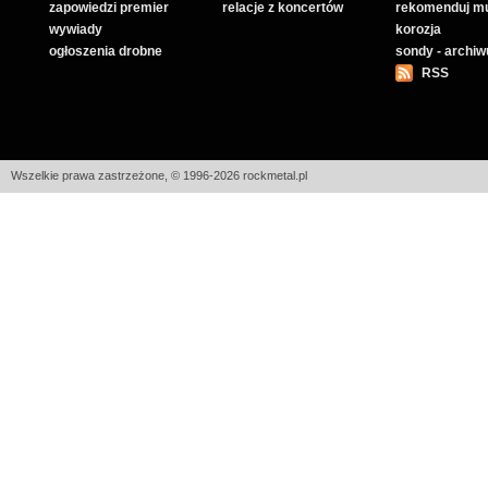
zapowiedzi premier
relacje z koncertów
rekomenduj m
wywiady
korozja
ogłoszenia drobne
sondy - archi
RSS
Wszelkie prawa zastrzeżone, © 1996-2026 rockmetal.pl