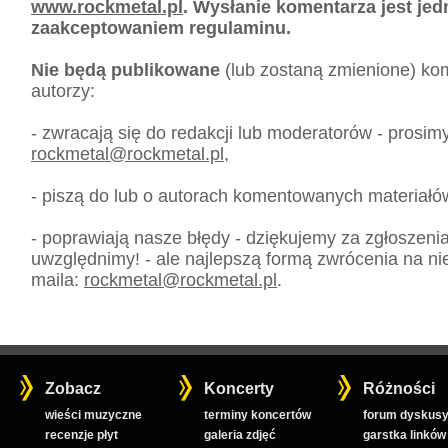
www.rockmetal.pl
. Wysłanie komentarza jest je
zaakceptowaniem regulaminu.
Nie będą publikowane
(lub zostaną zmienione) kom
autorzy:
- zwracają się do redakcji lub moderatorów - prosim
rockmetal
@
rockmetal.pl
,
- piszą do lub o autorach komentowanych materiałó
- poprawiają nasze błędy - dziękujemy za zgłoszeni
uwzględnimy! - ale najlepszą formą zwrócenia na nie
maila:
rockmetal
@
rockmetal.pl
.
Zobacz
Koncerty
Różności
wieści muzyczne
terminy koncertów
forum dyskusy
recenzje płyt
galeria zdjęć
garstka linków