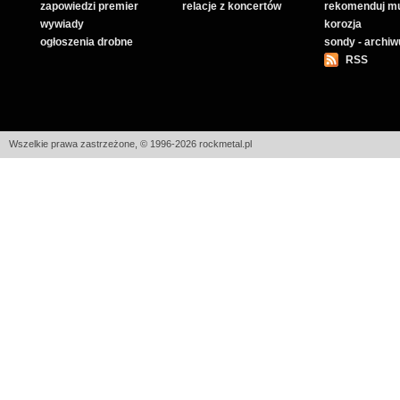
zapowiedzi premier
relacje z koncertów
rekomenduj m
wywiady
korozja
ogłoszenia drobne
sondy - archi
RSS
Wszelkie prawa zastrzeżone, © 1996-2026 rockmetal.pl