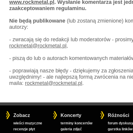
www.rockmetal.pl
. Wysłanie komentarza jest je
zaakceptowaniem regulaminu.
Nie będą publikowane
(lub zostaną zmienione) kom
autorzy:
- zwracają się do redakcji lub moderatorów - prosim
rockmetal
@
rockmetal.pl
,
- piszą do lub o autorach komentowanych materiałó
- poprawiają nasze błędy - dziękujemy za zgłoszeni
uwzględnimy! - ale najlepszą formą zwrócenia na nie
maila:
rockmetal
@
rockmetal.pl
.
Zobacz
Koncerty
Różności
wieści muzyczne
terminy koncertów
forum dyskusy
recenzje płyt
galeria zdjęć
garstka linków