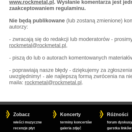
www.rockmetal.pl
. Wysłanie komentarza jest je
zaakceptowaniem regulaminu.
Nie będą publikowane
(lub zostaną zmienione) kom
autorzy:
- zwracają się do redakcji lub moderatorów - prosim
rockmetal
@
rockmetal.pl
,
- piszą do lub o autorach komentowanych materiałó
- poprawiają nasze błędy - dziękujemy za zgłoszeni
uwzględnimy! - ale najlepszą formą zwrócenia na nie
maila:
rockmetal
@
rockmetal.pl
.
Zobacz
Koncerty
Różności
wieści muzyczne
terminy koncertów
forum dyskusy
recenzje płyt
galeria zdjęć
garstka linków