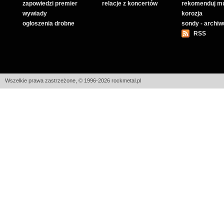
zapowiedzi premier
relacje z koncertów
rekomenduj m
wywiady
korozja
ogłoszenia drobne
sondy - archi
RSS
Wszelkie prawa zastrzeżone, © 1996-2026 rockmetal.pl