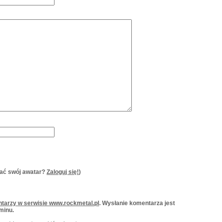
ać swój awatar?
Zaloguj się!
)
tarzy w serwisie www.rockmetal.pl
. Wysłanie komentarza jest
minu.