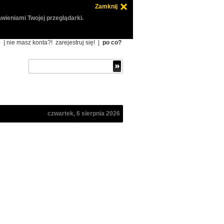
Zamknij
wieniami Twojej przeglądarki.
ę
| nie masz konta?!
zarejestruj się!
|
po co?
czwartek, 6 sierpnia 2026