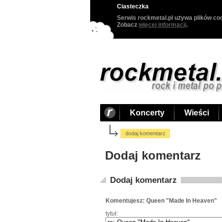
Ciasteczka
Serwis rockmetal.pl używa plików coo
Zobacz
więcej informacji
.
Koncerty
Wieści
dodaj komentarz
Dodaj komentarz
Dodaj komentarz
Komentujesz: Queen "Made In Heaven"
tytuł: