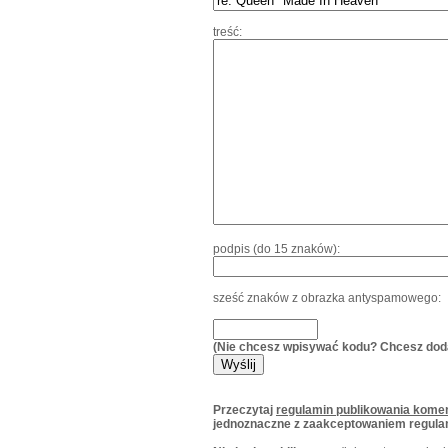
treść:
podpis (do 15 znaków):
sześć znaków z obrazka antyspamowego:
(Nie chcesz wpisywać kodu? Chcesz dod
Przeczytaj
regulamin publikowania komen
jednoznaczne z zaakceptowaniem regula