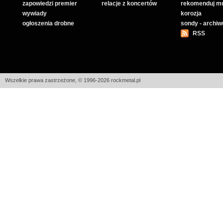
zapowiedzi premier
relacje z koncertów
rekomenduj m
wywiady
korozja
ogłoszenia drobne
sondy - archi
RSS
Wszelkie prawa zastrzeżone, © 1996-2026 rockmetal.pl