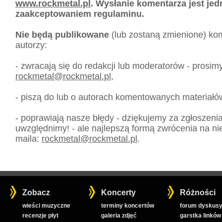
www.rockmetal.pl
. Wysłanie komentarza jest je
zaakceptowaniem regulaminu.
Nie będą publikowane
(lub zostaną zmienione) kom
autorzy:
- zwracają się do redakcji lub moderatorów - prosim
rockmetal
@
rockmetal.pl
,
- piszą do lub o autorach komentowanych materiałó
- poprawiają nasze błędy - dziękujemy za zgłoszeni
uwzględnimy! - ale najlepszą formą zwrócenia na nie
maila:
rockmetal
@
rockmetal.pl
.
Zobacz
Koncerty
Różności
wieści muzyczne
terminy koncertów
forum dyskusy
recenzje płyt
galeria zdjęć
garstka linków