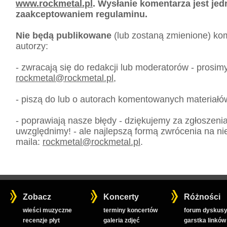
www.rockmetal.pl
. Wysłanie komentarza jest je
zaakceptowaniem regulaminu.
Nie będą publikowane
(lub zostaną zmienione) kom
autorzy:
- zwracają się do redakcji lub moderatorów - prosim
rockmetal
@
rockmetal.pl
,
- piszą do lub o autorach komentowanych materiałó
- poprawiają nasze błędy - dziękujemy za zgłoszeni
uwzględnimy! - ale najlepszą formą zwrócenia na nie
maila:
rockmetal
@
rockmetal.pl
.
Zobacz
Koncerty
Różności
wieści muzyczne
terminy koncertów
forum dyskusy
recenzje płyt
galeria zdjęć
garstka linków