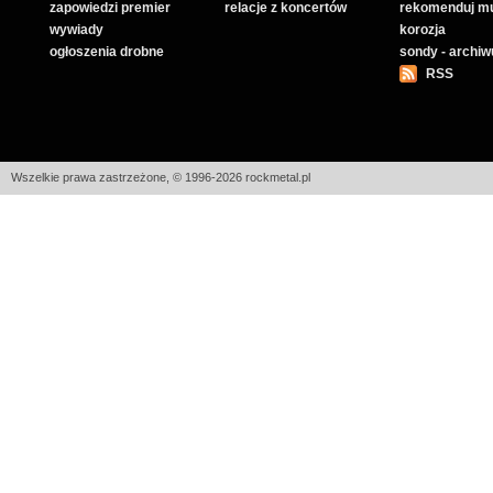
zapowiedzi premier
relacje z koncertów
rekomenduj m
wywiady
korozja
ogłoszenia drobne
sondy - archi
RSS
Wszelkie prawa zastrzeżone, © 1996-2026 rockmetal.pl