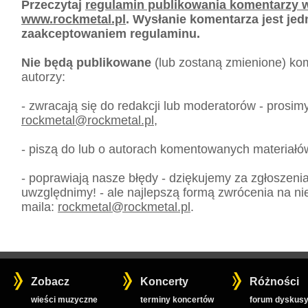
Przeczytaj
regulamin publikowania komentarzy w
www.rockmetal.pl
. Wysłanie komentarza jest je
zaakceptowaniem regulaminu.
Nie będą publikowane
(lub zostaną zmienione) kom
autorzy:
- zwracają się do redakcji lub moderatorów - prosim
rockmetal
@
rockmetal.pl
,
- piszą do lub o autorach komentowanych materiałó
- poprawiają nasze błędy - dziękujemy za zgłoszeni
uwzględnimy! - ale najlepszą formą zwrócenia na nie
maila:
rockmetal
@
rockmetal.pl
.
Zobacz
Koncerty
Różności
wieści muzyczne
terminy koncertów
forum dyskusy