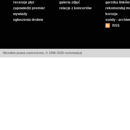
recenzje płyt
galeria zdjęć
garstka linków
zapowiedzi premier
relacje z koncertów
rekomenduj m
wywiady
korozja
ogłoszenia drobne
sondy - archi
RSS
Wszelkie prawa zastrzeżone, © 1996-2026 rockmetal.pl