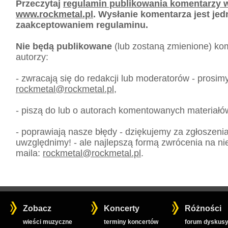
Przeczytaj
regulamin publikowania komentarzy w
www.rockmetal.pl
. Wysłanie komentarza jest je
zaakceptowaniem regulaminu.
Nie będą publikowane
(lub zostaną zmienione) kom
autorzy:
- zwracają się do redakcji lub moderatorów - prosim
rockmetal
@
rockmetal.pl
,
- piszą do lub o autorach komentowanych materiałó
- poprawiają nasze błędy - dziękujemy za zgłoszeni
uwzględnimy! - ale najlepszą formą zwrócenia na nie
maila:
rockmetal
@
rockmetal.pl
.
Zobacz
Koncerty
Różności
wieści muzyczne
terminy koncertów
forum dyskusy