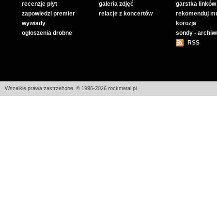
recenzje płyt
galeria zdjęć
garstka linków
zapowiedzi premier
relacje z koncertów
rekomenduj m
wywiady
korozja
ogłoszenia drobne
sondy - archi
RSS
Wszelkie prawa zastrzeżone, © 1996-2026 rockmetal.pl