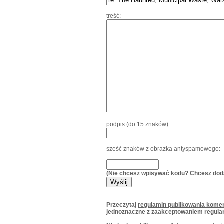
treść:
podpis (do 15 znaków):
sześć znaków z obrazka antyspamowego:
(Nie chcesz wpisywać kodu? Chcesz dod
Przeczytaj
regulamin publikowania komen
jednoznaczne z zaakceptowaniem regula