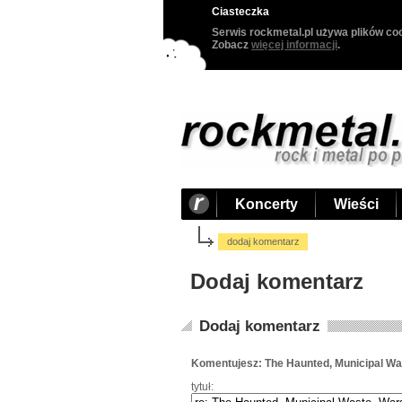
Ciasteczka
Serwis rockmetal.pl używa plików coo
Zobacz
więcej informacji
.
Koncerty
Wieści
dodaj komentarz
Dodaj komentarz
Dodaj komentarz
Komentujesz: The Haunted, Municipal W
tytuł: