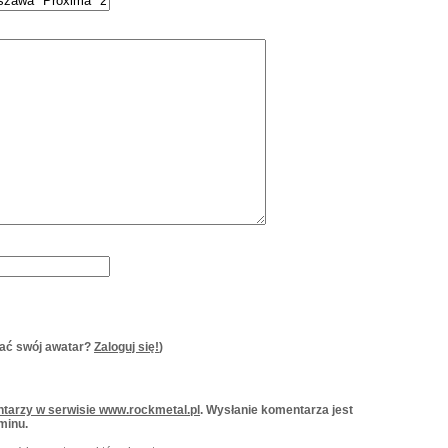
ać swój awatar?
Zaloguj się!
)
tarzy w serwisie www.rockmetal.pl
. Wysłanie komentarza jest
minu.