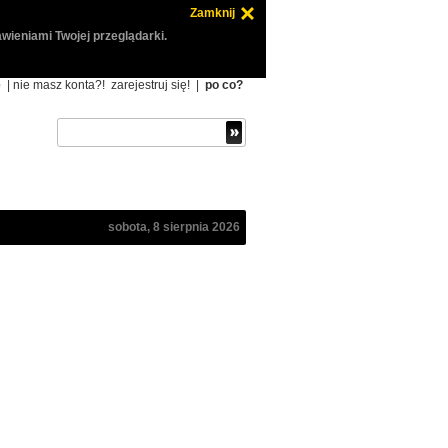
Zamknij
wieniami Twojej przeglądarki.
ę
| nie masz konta?!
zarejestruj się!
|
po co?
sobota, 8 sierpnia 2026