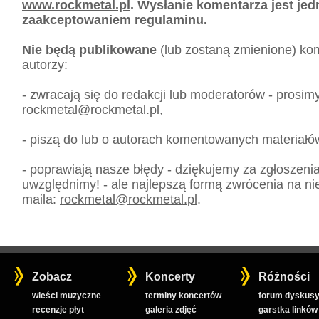
www.rockmetal.pl
. Wysłanie komentarza jest je
zaakceptowaniem regulaminu.
Nie będą publikowane
(lub zostaną zmienione) kom
autorzy:
- zwracają się do redakcji lub moderatorów - prosim
rockmetal
@
rockmetal.pl
,
- piszą do lub o autorach komentowanych materiałó
- poprawiają nasze błędy - dziękujemy za zgłoszeni
uwzględnimy! - ale najlepszą formą zwrócenia na nie
maila:
rockmetal
@
rockmetal.pl
.
Zobacz
Koncerty
Różności
wieści muzyczne
terminy koncertów
forum dyskusy
recenzje płyt
galeria zdjęć
garstka linków