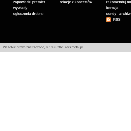
zapowiedzi premier
relacje z koncertów
rekomenduj m
wywiady
korozja
ogłoszenia drobne
sondy - archi
RSS
Wszelkie prawa zastrzeżone, © 1996-2026 rockmetal.pl