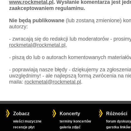
www.rockmetal.pl
. Wysłanie komentarza jest je
zaakceptowaniem regulaminu.
Nie będą publikowane
(lub zostaną zmienione) kom
autorzy:
- zwracają się do redakcji lub moderatorów - prosim
rockmetal
@
rockmetal.pl
,
- piszą do lub o autorach komentowanych materiałó
- poprawiają nasze błędy - dziękujemy za zgłoszeni
uwzględnimy! - ale najlepszą formą zwrócenia na nie
maila:
rockmetal
@
rockmetal.pl
.
Zobacz
Koncerty
Różności
wieści muzyczne
terminy koncertów
forum dyskusy
recenzje płyt
galeria zdjęć
garstka linków