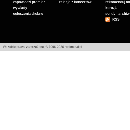
zapowiedzi premier
relacje z koncertów
rekomenduj m
wywiady
korozja
ogłoszenia drobne
sondy - archi
RSS
Wszelkie prawa zastrzeżone, © 1996-2026 rockmetal.pl