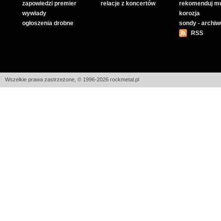
zapowiedzi premier
relacje z koncertów
rekomenduj m
wywiady
korozja
ogłoszenia drobne
sondy - archi
RSS
Wszelkie prawa zastrzeżone, © 1996-2026 rockmetal.pl