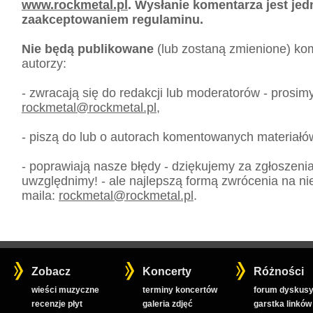
www.rockmetal.pl
. Wysłanie komentarza jest je
zaakceptowaniem regulaminu.
Nie będą publikowane
(lub zostaną zmienione) kom
autorzy:
- zwracają się do redakcji lub moderatorów - prosim
rockmetal
@
rockmetal.pl
,
- piszą do lub o autorach komentowanych materiałó
- poprawiają nasze błędy - dziękujemy za zgłoszeni
uwzględnimy! - ale najlepszą formą zwrócenia na nie
maila:
rockmetal
@
rockmetal.pl
.
Zobacz
Koncerty
Różności
wieści muzyczne
terminy koncertów
forum dyskusy
recenzje płyt
galeria zdjęć
garstka linków