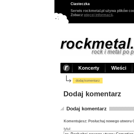
Ciasteczka
Serwis rockmetal.pl używa plików coo
Zobacz
więcej informacji
.
Koncerty
Wieści
dodaj komentarz
Dodaj komentarz
Dodaj komentarz
Komentujesz: Posłuchaj nowego utworu 
tytuł: