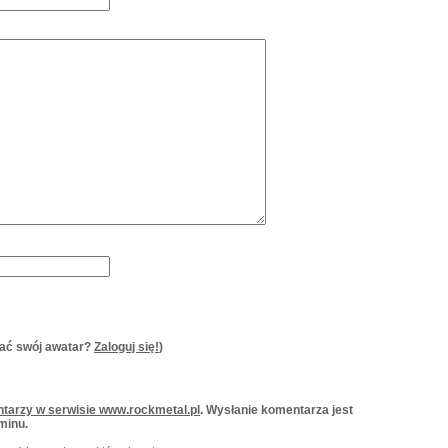
ać swój awatar?
Zaloguj się!
)
tarzy w serwisie www.rockmetal.pl
. Wysłanie komentarza jest
minu.