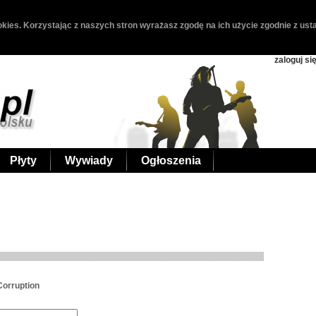
kies. Korzystając z naszych stron wyrażasz zgodę na ich użycie zgodnie z usta
zaloguj si
Płyty
Wywiady
Ogłoszenia
Corruption