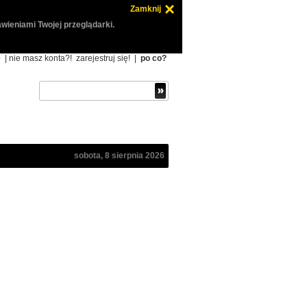
Zamknij
wieniami Twojej przeglądarki.
ę
| nie masz konta?!
zarejestruj się!
|
po co?
sobota, 8 sierpnia 2026