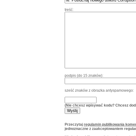
treść:
podpis (do 15 znaków):
sześć znaków z obrazka antyspamowego:
(Nie chcesz wpisywać kodu? Chcesz dod
Przeczytaj
regulamin publikowania komen
jednoznaczne z zaakceptowaniem regula