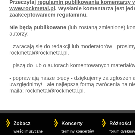
Przeczytaj
regulamin publikowania komentarzy w
www.rockmetal.pl
. Wysłanie komentarza jest je
zaakceptowaniem regulaminu.
Nie będą publikowane
(lub zostaną zmienione) kom
autorzy:
- zwracają się do redakcji lub moderatorów - prosim
rockmetal
@
rockmetal.pl
,
- piszą do lub o autorach komentowanych materiałó
- poprawiają nasze błędy - dziękujemy za zgłoszeni
uwzględnimy! - ale najlepszą formą zwrócenia na nie
maila:
rockmetal
@
rockmetal.pl
.
Zobacz
Koncerty
Różności
wieści muzyczne
terminy koncertów
forum dyskusy