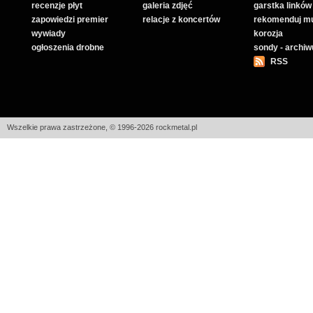
recenzje płyt
galeria zdjęć
garstka linków
zapowiedzi premier
relacje z koncertów
rekomenduj m
wywiady
korozja
ogłoszenia drobne
sondy - archi
RSS
Wszelkie prawa zastrzeżone, © 1996-2026 rockmetal.pl