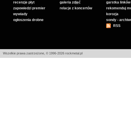
recenzje płyt
galeria zdjęć
garstka linków
zapowiedzi premier
relacje z koncertów
rekomenduj m
wywiady
korozja
ogłoszenia drobne
sondy - archi
RSS
Wszelkie prawa zastrzeżone, © 1996-2026 rockmetal.pl