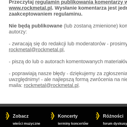
Przeczytaj
regulamin publikowania komentarzy w
www.rockmetal.pl
. Wysłanie komentarza jest je
zaakceptowaniem regulaminu.
Nie będą publikowane
(lub zostaną zmienione) kom
autorzy:
- zwracają się do redakcji lub moderatorów - prosim
rockmetal
@
rockmetal.pl
,
- piszą do lub o autorach komentowanych materiałó
- poprawiają nasze błędy - dziękujemy za zgłoszeni
uwzględnimy! - ale najlepszą formą zwrócenia na nie
maila:
rockmetal
@
rockmetal.pl
.
Zobacz
Koncerty
Różności
wieści muzyczne
terminy koncertów
forum dyskusy