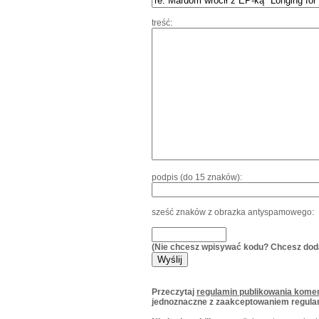
treść:
podpis (do 15 znaków):
sześć znaków z obrazka antyspamowego:
(Nie chcesz wpisywać kodu? Chcesz dod
Przeczytaj
regulamin publikowania komen
jednoznaczne z zaakceptowaniem regula