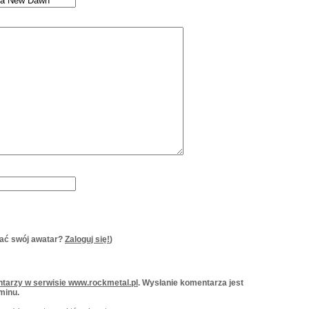
ać swój awatar?
Zaloguj się!
)
tarzy w serwisie www.rockmetal.pl
. Wysłanie komentarza jest
minu.