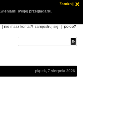
Zamknij
wieniami Twojej przeglądarki.
ę
| nie masz konta?!
zarejestruj się!
|
po co?
piątek, 7 sierpnia 2026