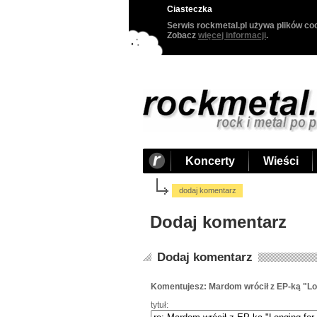
Ciasteczka
Serwis rockmetal.pl używa plików coo
Zobacz
więcej informacji
.
Koncerty
Wieści
dodaj komentarz
Dodaj komentarz
Dodaj komentarz
Komentujesz: Mardom wrócił z EP-ką "Lo
tytuł: