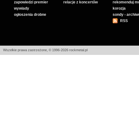
zapowiedzi premier
relacje z koncertów
rekomenduj m
wywiady
korozja
ogłoszenia drobne
sondy - archi
RSS
Wszelkie prawa zastrzeżone, © 1996-2026 rockmetal.pl