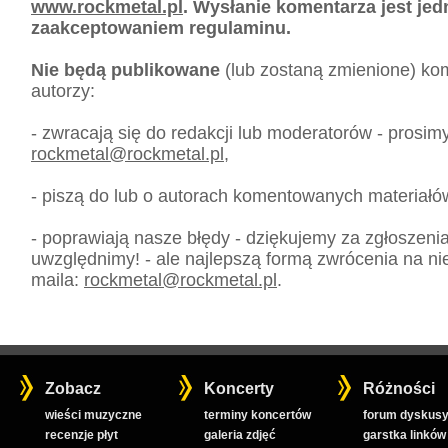
www.rockmetal.pl
. Wysłanie komentarza jest je
zaakceptowaniem regulaminu.
Nie będą publikowane
(lub zostaną zmienione) kom
autorzy:
- zwracają się do redakcji lub moderatorów - prosim
rockmetal
@
rockmetal.pl
,
- piszą do lub o autorach komentowanych materiałó
- poprawiają nasze błędy - dziękujemy za zgłoszeni
uwzględnimy! - ale najlepszą formą zwrócenia na nie
maila:
rockmetal
@
rockmetal.pl
.
Zobacz
Koncerty
Różności
wieści muzyczne
terminy koncertów
forum dyskusy
recenzje płyt
galeria zdjęć
garstka linków