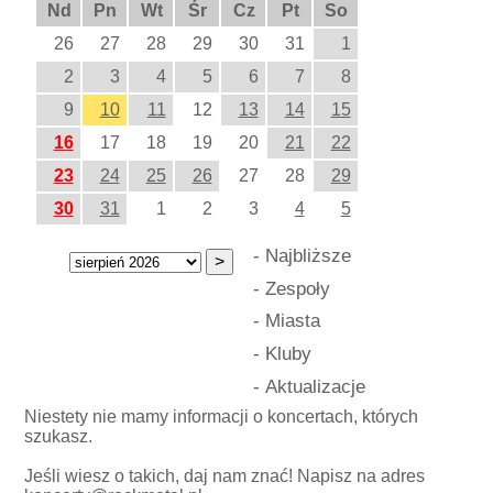
Nd
Pn
Wt
Śr
Cz
Pt
So
26
27
28
29
30
31
1
2
3
4
5
6
7
8
9
10
11
12
13
14
15
16
17
18
19
20
21
22
23
24
25
26
27
28
29
30
31
1
2
3
4
5
-
Najbliższe
-
Zespoły
-
Miasta
-
Kluby
-
Aktualizacje
Niestety nie mamy informacji o koncertach, których
szukasz.
Jeśli wiesz o takich, daj nam znać! Napisz na adres