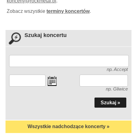
koncerty
@
rockmetal.pl
.
Zobacz wszystkie
terminy koncertów
.
Szukaj koncertu
np. Accept
np. Gliwice
Wszystkie nadchodzące koncerty »