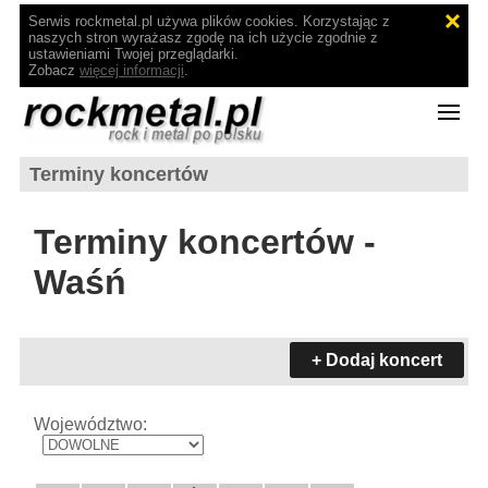
Serwis rockmetal.pl używa plików cookies. Korzystając z
naszych stron wyrażasz zgodę na ich użycie zgodnie z
ustawieniami Twojej przeglądarki.
Zobacz
więcej informacji
.
Terminy koncertów
Terminy koncertów -
Waśń
+ Dodaj koncert
Województwo: