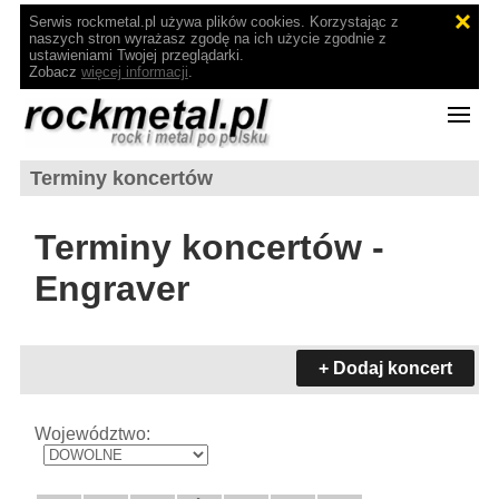
Serwis rockmetal.pl używa plików cookies. Korzystając z
naszych stron wyrażasz zgodę na ich użycie zgodnie z
ustawieniami Twojej przeglądarki.
Zobacz
więcej informacji
.
Terminy koncertów
Terminy koncertów -
Engraver
+ Dodaj koncert
Województwo: