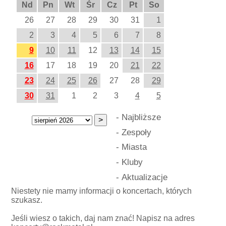
Nd
Pn
Wt
Śr
Cz
Pt
So
26
27
28
29
30
31
1
2
3
4
5
6
7
8
9
10
11
12
13
14
15
16
17
18
19
20
21
22
23
24
25
26
27
28
29
30
31
1
2
3
4
5
-
Najbliższe
-
Zespoły
-
Miasta
-
Kluby
-
Aktualizacje
Niestety nie mamy informacji o koncertach, których
szukasz.
Jeśli wiesz o takich, daj nam znać! Napisz na adres