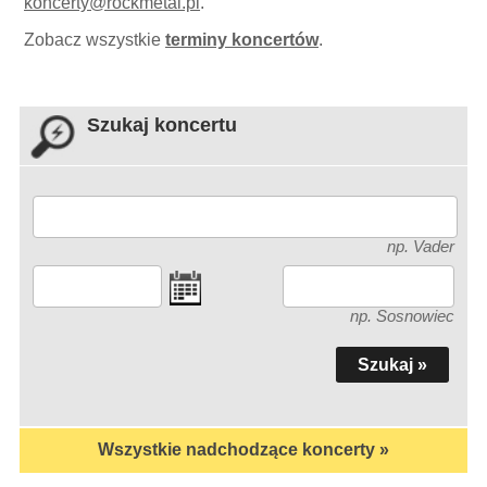
koncerty
@
rockmetal.pl
.
Zobacz wszystkie
terminy koncertów
.
Szukaj koncertu
np. Vader
np. Sosnowiec
Wszystkie nadchodzące koncerty »