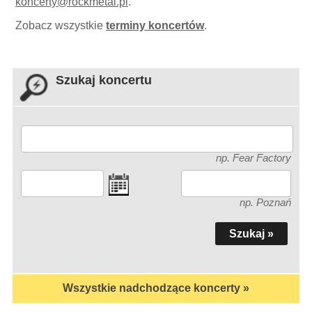
koncerty
@
rockmetal.pl
.
Zobacz wszystkie
terminy koncertów
.
Szukaj koncertu
np. Fear Factory
np. Poznań
Wszystkie nadchodzące koncerty »