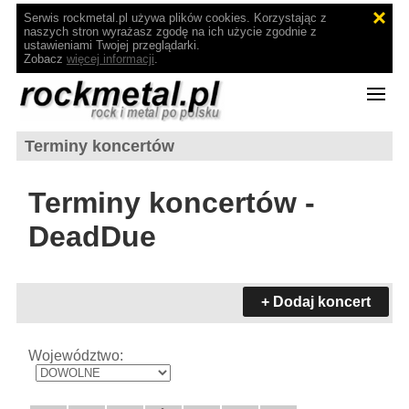
Serwis rockmetal.pl używa plików cookies. Korzystając z
naszych stron wyrażasz zgodę na ich użycie zgodnie z
ustawieniami Twojej przeglądarki.
Zobacz
więcej informacji
.
Terminy koncertów
Terminy koncertów -
DeadDue
+ Dodaj koncert
Województwo: