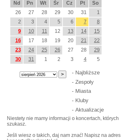
Nd
Pn
Wt
Śr
Cz
Pt
So
26
27
28
29
30
31
1
2
3
4
5
6
7
8
9
10
11
12
13
14
15
16
17
18
19
20
21
22
23
24
25
26
27
28
29
30
31
1
2
3
4
5
-
Najbliższe
-
Zespoły
-
Miasta
-
Kluby
-
Aktualizacje
Niestety nie mamy informacji o koncertach, których
szukasz.
Jeśli wiesz o takich, daj nam znać! Napisz na adres