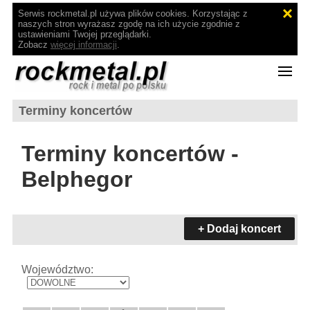
Serwis rockmetal.pl używa plików cookies. Korzystając z
naszych stron wyrażasz zgodę na ich użycie zgodnie z
ustawieniami Twojej przeglądarki.
Zobacz
więcej informacji
.
Terminy koncertów
Terminy koncertów -
Belphegor
+ Dodaj koncert
Województwo: