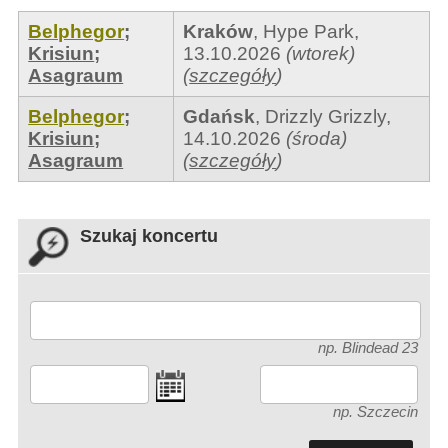
Belphegor
;
Kraków
,
Hype Park
,
Krisiun
;
13.10.2026
(wtorek)
Asagraum
(
szczegóły
)
Belphegor
;
Gdańsk
,
Drizzly Grizzly
,
Krisiun
;
14.10.2026
(środa)
Asagraum
(
szczegóły
)
Szukaj koncertu
np. Blindead 23
np. Szczecin