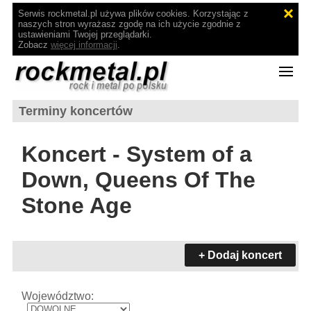
Serwis rockmetal.pl używa plików cookies. Korzystając z
naszych stron wyrażasz zgodę na ich użycie zgodnie z
ustawieniami Twojej przeglądarki.
Zobacz
więcej informacji
.
Terminy koncertów
Koncert - System of a
Down, Queens Of The
Stone Age
+ Dodaj koncert
Województwo: