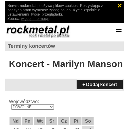
Serwis rockmetal.pl używa plików cookies. Korzystając z
naszych stron wyrażasz zgodę na ich użycie zgodnie z
ustawieniami Twojej przeglądarki.
Zobacz
więcej informacji
.
Terminy koncertów
Koncert - Marilyn Manson
+ Dodaj koncert
Województwo:
Nd
Pn
Wt
Śr
Cz
Pt
So