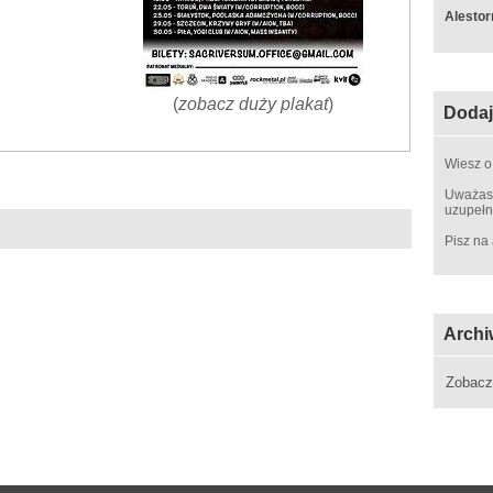
Alestor
(
zobacz duży plakat
)
Dodaj
Wiesz o
Uważasz
uzupełn
Pisz na
Archi
Zobac