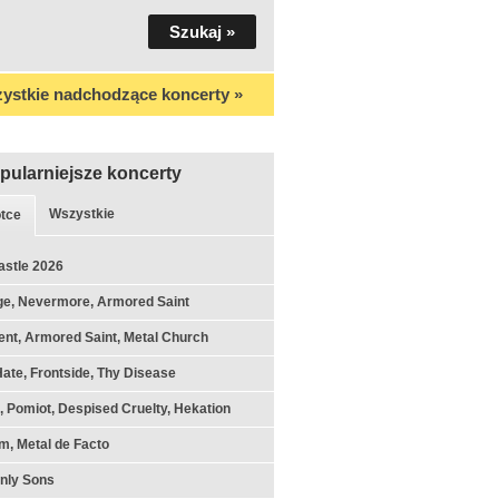
ystkie nadchodzące koncerty »
pularniejsze koncerty
Wszystkie
tce
astle 2026
ge, Nevermore, Armored Saint
nt, Armored Saint, Metal Church
Hate, Frontside, Thy Disease
k, Pomiot, Despised Cruelty, Hekation
m, Metal de Facto
nly Sons