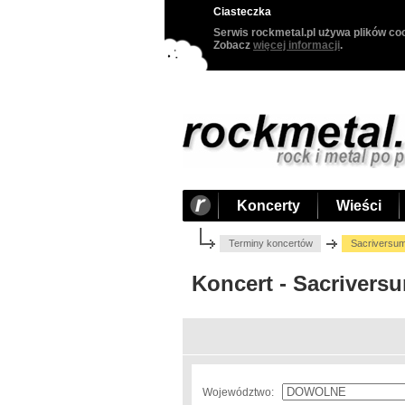
Ciasteczka
Serwis rockmetal.pl używa plików coo
Zobacz
więcej informacji
.
Koncerty
Wieści
Terminy koncertów
Sacriversum
Koncert - Sacriversu
Województwo: