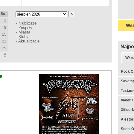
So
1
-
Najbliższe
Wsz
8
-
Zespoły
-
Miasta
15
-
Kluby
-
Aktualizacje
22
Najpo
29
5
Wkró
Rock C
na
Savata
Testame
Vader, 
Xificur
Alestor
Soen, O