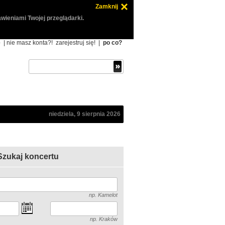
Zamknij
wieniami Twojej przeglądarki.
ę
| nie masz konta?!
zarejestruj się!
|
po co?
niedziela, 9 sierpnia 2026
Szukaj koncertu
np. Kamelot
np. Kraków