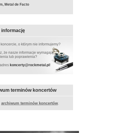
m, Metal de Facto
 informację
 koncercie, o którym nie informujemy?
, że nasze informacje wymagają
ienia lub poprawienia?
 adres
koncerty
@
rockmetal.pl
!
wum terminów koncertów
z
archiwum terminów koncertów
.