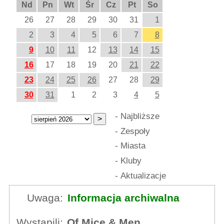
Nd
Pn
Wt
Śr
Cz
Pt
So
26
27
28
29
30
31
1
2
3
4
5
6
7
8
9
10
11
12
13
14
15
16
17
18
19
20
21
22
23
24
25
26
27
28
29
30
31
1
2
3
4
5
-
Najbliższe
-
Zespoły
-
Miasta
-
Kluby
-
Aktualizacje
Uwaga:
Informacja archiwalna
Wystąpili:
Of Mice & Men