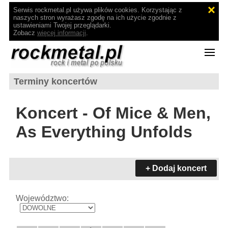
Serwis rockmetal.pl używa plików cookies. Korzystając z
naszych stron wyrażasz zgodę na ich użycie zgodnie z
ustawieniami Twojej przeglądarki.
Zobacz
więcej informacji
.
Terminy koncertów
Koncert - Of Mice & Men,
As Everything Unfolds
+ Dodaj koncert
Województwo: