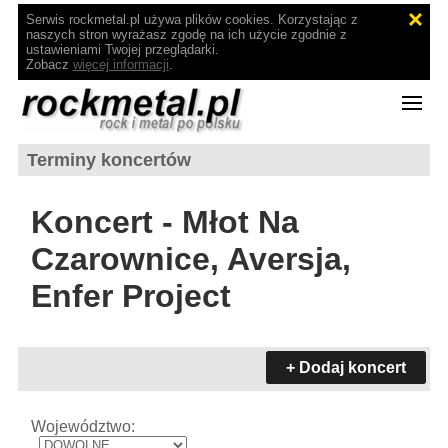
Serwis rockmetal.pl używa plików cookies. Korzystając z
naszych stron wyrażasz zgodę na ich użycie zgodnie z
ustawieniami Twojej przeglądarki.
Zobacz
więcej informacji
.
Terminy koncertów
Koncert - Młot Na
Czarownice, Aversja,
Enfer Project
+ Dodaj koncert
Województwo: