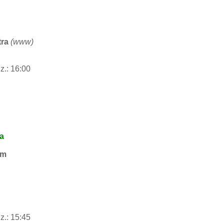
tra
(
www
)
z.: 16:00
na
sm
z.: 15:45