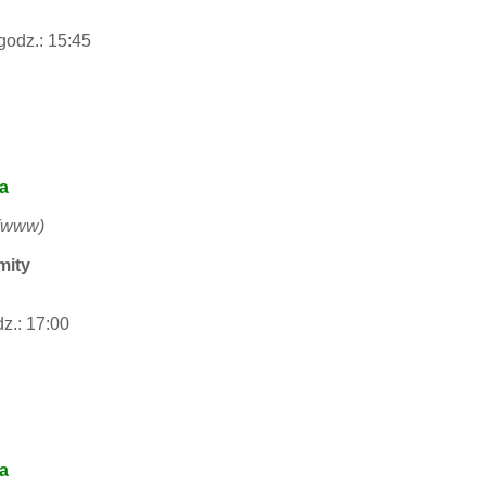
godz.: 15:45
na
www
)
mity
dz.: 17:00
na