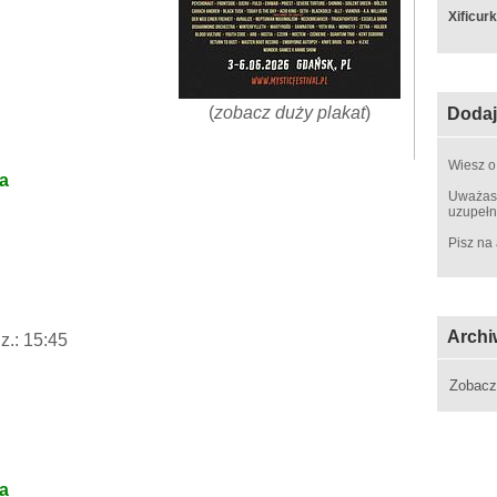
Xificur
(
zobacz duży plakat
)
Dodaj
Wiesz o
na
Uważasz
uzupełn
Pisz na
Archi
z.: 15:45
Zobac
na