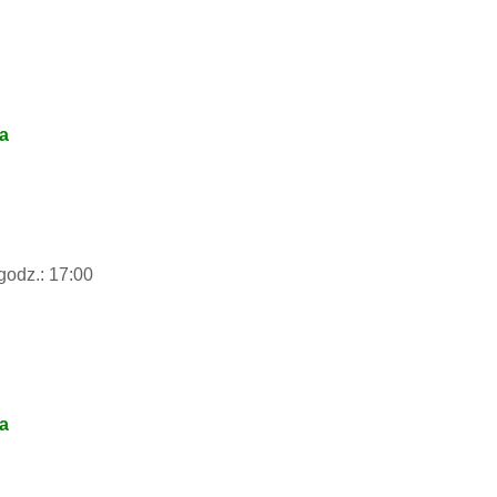
na
godz.: 17:00
na