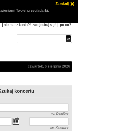
Zamknij
wieniami Twojej przeglądarki.
ę
| nie masz konta?!
zarejestruj się!
|
po co?
czwartek, 6 sierpnia 2026
Szukaj koncertu
np. Deadline
np. Katowice