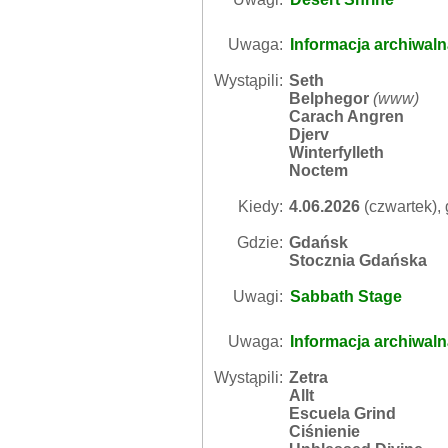
Uwaga:
Informacja archiwal
Wystąpili:
Seth
Belphegor
(
www
)
Carach Angren
Djerv
Winterfylleth
Noctem
Kiedy:
4.06.2026
(czwartek), 
Gdzie:
Gdańsk
Stocznia Gdańska
Uwagi:
Sabbath Stage
Uwaga:
Informacja archiwal
Wystąpili:
Zetra
Allt
Escuela Grind
Ciśnienie