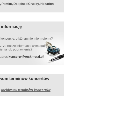
k, Pomiot, Despised Cruelty, Hekation
 informację
 koncercie, o którym nie informujemy?
, że nasze informacje wymagają
ienia lub poprawienia?
 adres
koncerty
@
rockmetal.pl
!
wum terminów koncertów
z
archiwum terminów koncertów
.