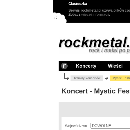
Ciasteczka
Serwis rockmetal.pl używa plików coo
Zobacz
więcej informacji
.
Koncerty
Wieści
Terminy koncertów
Mystic Festi
Koncert - Mystic Fes
Województwo: