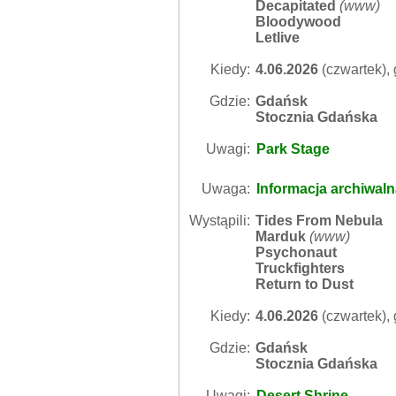
Decapitated
(
www
)
Bloodywood
Letlive
Kiedy:
4.06.2026
(czwartek), 
Gdzie:
Gdańsk
Stocznia Gdańska
Uwagi:
Park Stage
Uwaga:
Informacja archiwal
Wystąpili:
Tides From Nebula
Marduk
(
www
)
Psychonaut
Truckfighters
Return to Dust
Kiedy:
4.06.2026
(czwartek), 
Gdzie:
Gdańsk
Stocznia Gdańska
Uwagi:
Desert Shrine