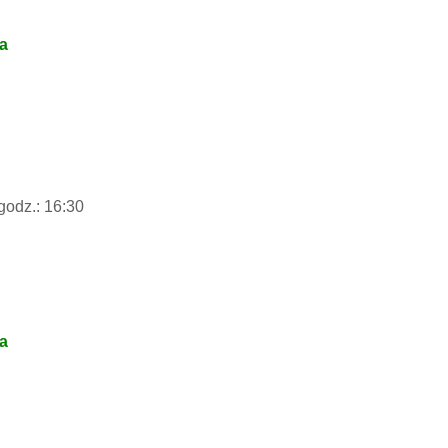
na
godz.: 16:30
na