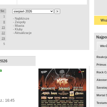
So
1
-
Najbliższe
Wsz
8
-
Zespoły
-
Miasta
15
-
Kluby
-
Aktualizacje
22
Najpo
29
5
Wkró
Reakcj
 2026
Primus
na
Rock C
Alestor
Savata
Mortal 
z.: 16:45
Testame