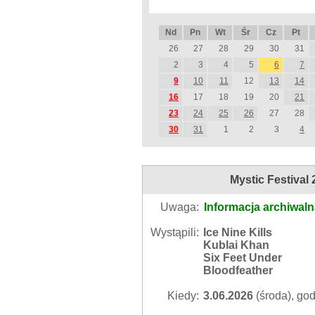
Nd
Pn
Wt
Śr
Cz
Pt
26
27
28
29
30
31
2
3
4
5
6
7
9
10
11
12
13
14
16
17
18
19
20
21
23
24
25
26
27
28
30
31
1
2
3
4
Mystic Festival
Uwaga:
Informacja archiwal
Wystąpili:
Ice Nine Kills
Kublai Khan
Six Feet Under
Bloodfeather
Kiedy:
3.06.2026
(środa), god