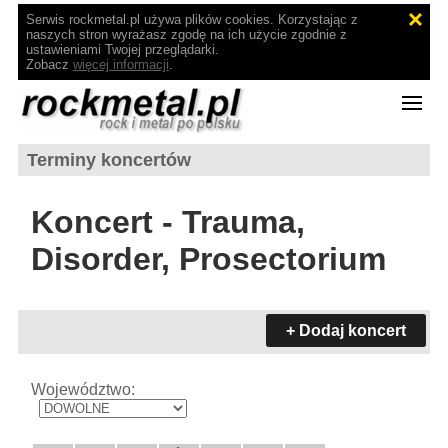
Serwis rockmetal.pl używa plików cookies. Korzystając z
naszych stron wyrażasz zgodę na ich użycie zgodnie z
ustawieniami Twojej przeglądarki.
Zobacz
więcej informacji
.
Terminy koncertów
Koncert - Trauma,
Disorder, Prosectorium
+ Dodaj koncert
Województwo: