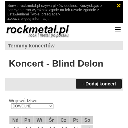
Serwis rockmetal.pl używa plików cookies. Korzystając z
naszych stron wyrażasz zgodę na ich użycie zgodnie z
ustawieniami Twojej przeglądarki.
Zobacz
więcej informacji
.
Terminy koncertów
Koncert - Blind Delon
+ Dodaj koncert
Województwo:
Nd
Pn
Wt
Śr
Cz
Pt
So