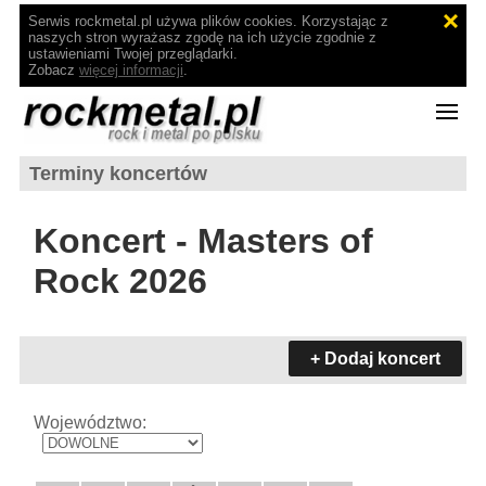
Serwis rockmetal.pl używa plików cookies. Korzystając z
naszych stron wyrażasz zgodę na ich użycie zgodnie z
ustawieniami Twojej przeglądarki.
Zobacz
więcej informacji
.
Terminy koncertów
Koncert - Masters of
Rock 2026
+ Dodaj koncert
Województwo: