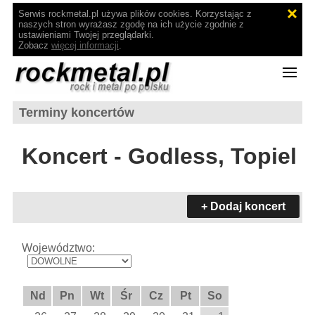
Serwis rockmetal.pl używa plików cookies. Korzystając z
naszych stron wyrażasz zgodę na ich użycie zgodnie z
ustawieniami Twojej przeglądarki.
Zobacz
więcej informacji
.
Terminy koncertów
Koncert - Godless, Topiel
+ Dodaj koncert
Województwo:
Nd
Pn
Wt
Śr
Cz
Pt
So