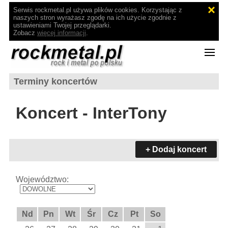
Serwis rockmetal.pl używa plików cookies. Korzystając z
naszych stron wyrażasz zgodę na ich użycie zgodnie z
ustawieniami Twojej przeglądarki.
Zobacz
więcej informacji
.
Terminy koncertów
Koncert - InterTony
+ Dodaj koncert
Województwo:
Nd
Pn
Wt
Śr
Cz
Pt
So