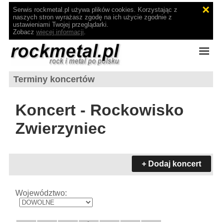
Serwis rockmetal.pl używa plików cookies. Korzystając z
naszych stron wyrażasz zgodę na ich użycie zgodnie z
ustawieniami Twojej przeglądarki.
Zobacz
więcej informacji
.
Terminy koncertów
Koncert - Rockowisko
Zwierzyniec
+ Dodaj koncert
Województwo: