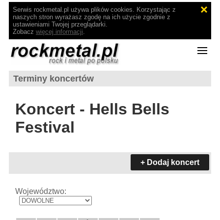
Serwis rockmetal.pl używa plików cookies. Korzystając z
naszych stron wyrażasz zgodę na ich użycie zgodnie z
ustawieniami Twojej przeglądarki.
Zobacz
więcej informacji
.
Terminy koncertów
Koncert - Hells Bells
Festival
+ Dodaj koncert
Województwo: